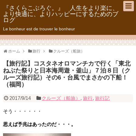
『さくらこぶろぐ。』 人生をより楽に、
より快適に、よりハッピーにするためのブ
ログ
Le bonheur est de trouver le bonheur
ホーム
旅行
クルーズ（船旅）
【旅行記】コスタネオロマンチカで行く「東北
ねぶた祭りと日本海周遊・釜山」７泊８日（ク
ルーズ旅行記）その6・台風でまさかの下船！
（福岡）
2017/9/14
クルーズ（船旅）
,
旅行
,
旅行記
そう・・・・・・
思えば予兆はあったのだ・・・。