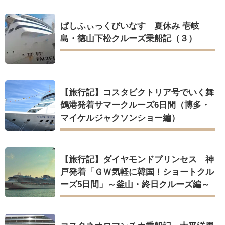
ぱしふぃっくびいなす 夏休み 壱岐
島・徳山下松クルーズ乗船記（３）
【旅行記】コスタビクトリア号でいく舞
鶴港発着サマークルーズ6日間（博多・
マイケルジャクソンショー編）
【旅行記】ダイヤモンドプリンセス 神
戸発着「ＧＷ気軽に韓国！ショートクル
ーズ5日間」～釜山・終日クルーズ編～