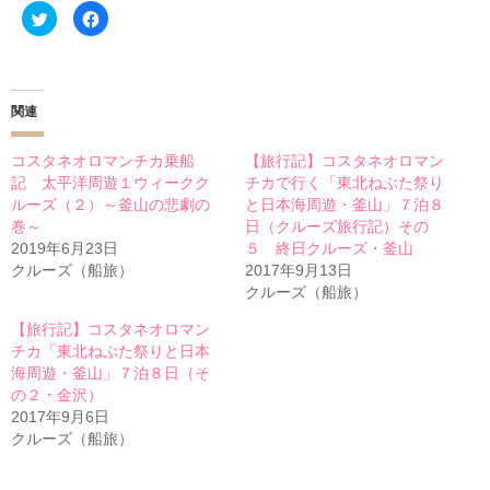
ク
F
リ
a
ッ
c
ク
e
し
b
て
o
T
o
w
k
関連
i
で
t
共
t
有
e
す
コスタネオロマンチカ乗船
【旅行記】コスタネオロマン
r
る
記 太平洋周遊１ウィークク
チカで行く「東北ねぶた祭り
で
に
共
は
ルーズ（２）～釜山の悲劇の
と日本海周遊・釜山」７泊８
有
ク
(
リ
巻～
日（クルーズ旅行記）その
新
ッ
2019年6月23日
５ 終日クルーズ・釜山
し
ク
い
し
クルーズ（船旅）
2017年9月13日
ウ
て
ィ
く
クルーズ（船旅）
ン
だ
ド
さ
【旅行記】コスタネオロマン
ウ
い
で
(
チカ「東北ねぶた祭りと日本
開
新
き
し
海周遊・釜山」７泊８日（そ
ま
い
の２・金沢）
す
ウ
)
ィ
2017年9月6日
ン
ド
クルーズ（船旅）
ウ
で
開
き