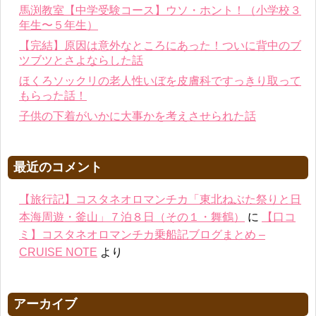
馬渕教室【中学受験コース】ウソ・ホント！（小学校３
年生〜５年生）
【完結】原因は意外なところにあった！ついに背中のブ
ツブツとさよならした話
ほくろソックリの老人性いぼを皮膚科ですっきり取って
もらった話！
子供の下着がいかに大事かを考えさせられた話
最近のコメント
【旅行記】コスタネオロマンチカ「東北ねぶた祭りと日
本海周遊・釜山」７泊８日（その１・舞鶴）
に
【口コ
ミ】コスタネオロマンチカ乗船記ブログまとめ –
CRUISE NOTE
より
アーカイブ