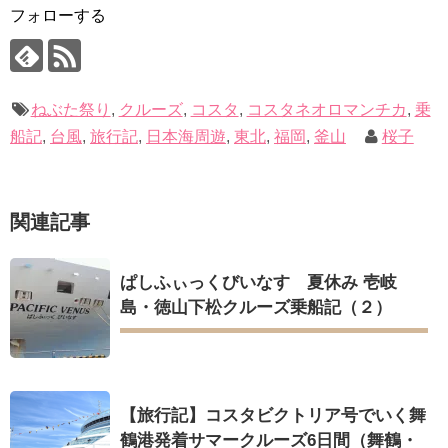
フォローする
ねぶた祭り
,
クルーズ
,
コスタ
,
コスタネオロマンチカ
,
乗
船記
,
台風
,
旅行記
,
日本海周遊
,
東北
,
福岡
,
釜山
桜子
関連記事
ぱしふぃっくびいなす 夏休み 壱岐
島・徳山下松クルーズ乗船記（２）
【旅行記】コスタビクトリア号でいく舞
鶴港発着サマークルーズ6日間（舞鶴・