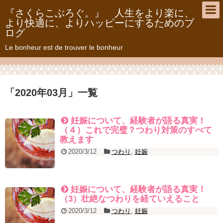
『さくらこぶろぐ。』 人生をより楽に、
より快適に、よりハッピーにするためのブ
ログ
Le bonheur est de trouver le bonheur
「
2020年03月
」
一覧
妊娠について、経験者が語る真実！
（４）これで完璧？つわり対策のすべて
教えます
2020/3/12
つわり
,
妊娠
妊娠について、経験者が語る真実！
（3）壮絶なつわりを経ていえること
2020/3/12
つわり
,
妊娠