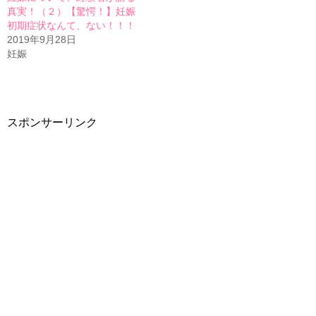
ド
さ
真実！（２）【驚愕！】妊娠
ウ
い
で
(
初期症状なんて、ない！！！
開
新
き
し
2019年9月28日
ま
い
妊娠
す
ウ
)
ィ
ン
ド
ウ
で
開
き
ま
スポンサーリンク
す
)