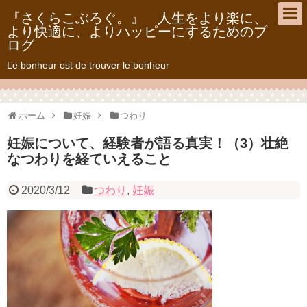
『さくらこぶろぐ。』 人生をより楽に、
より快適に、よりハッピーにするためのブ
ログ
Le bonheur est de trouver le bonheur
ホーム
妊娠
つわり
妊娠について、経験者が語る真実！（3）壮絶
なつわりを経ていえること
2020/3/12
つわり
,
妊娠