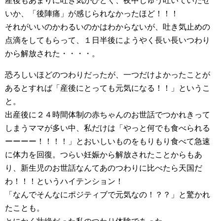
産後もあまりに吐き気がひどく、夜中じゅう吐いていたせ
いか、「後陣痛」が感じられなかったほど！！！
それがいいのかわるいのかはわからないが、吐き気止めの
点滴をしてもらって、１日半後にようやく長い長いつわり
から解放された・・・・。
恐ろしいほどのつわりだったが、一つだけよかったことが
あるとすれば「産後にとっても元気になる！！」というこ
と。
出産後に２４時間体制の赤ちゃんのお世話でつかれきって
しまうママが多い中、私だけは「やっと何でも食べられる
ーーーー！！！！」とおいしいものをもりもり食べて急速
に体力を回復。つらい妊娠から解放されたことからもあ
り、新生児のお世話なんてあのつわりに比べたら天国だ
わ！！！というハイテンション！
「なんでそんなにポジティブで元気なの！？？」と驚かれ
たことも。