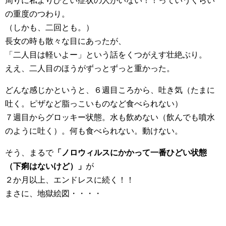
周りに私よりひどい症状の人がいない！！っていうくらい
の重度のつわり。
（しかも、二回とも。）
長女の時も散々な目にあったが、
「二人目は軽いよー」という話をくつがえす壮絶ぶり。
ええ、二人目のほうがずっとずっと重かった。
どんな感じかというと、６週目ころから、吐き気（たまに
吐く。ピザなど脂っこいものなど食べられない）
７週目からグロッキー状態。水も飲めない（飲んでも噴水
のように吐く）。何も食べられない。動けない。
そう、まるで
「ノロウィルスにかかって一番ひどい状態
（下痢はないけど）」
が
２か月以上、エンドレスに続く！！
まさに、地獄絵図・・・・