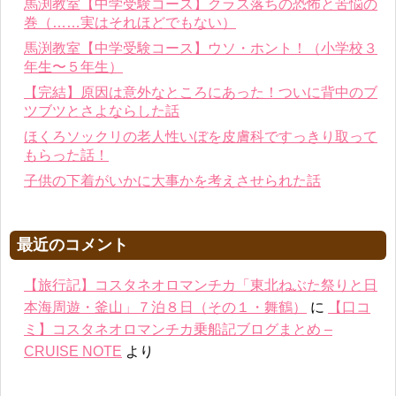
馬渕教室【中学受験コース】クラス落ちの恐怖と苦悩の
巻（……実はそれほどでもない）
馬渕教室【中学受験コース】ウソ・ホント！（小学校３
年生〜５年生）
【完結】原因は意外なところにあった！ついに背中のブ
ツブツとさよならした話
ほくろソックリの老人性いぼを皮膚科ですっきり取って
もらった話！
子供の下着がいかに大事かを考えさせられた話
最近のコメント
【旅行記】コスタネオロマンチカ「東北ねぶた祭りと日
本海周遊・釜山」７泊８日（その１・舞鶴）
に
【口コ
ミ】コスタネオロマンチカ乗船記ブログまとめ –
CRUISE NOTE
より