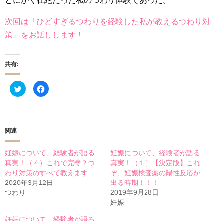
とにかく壮絶だった私のつわり体験であった。
次回は「ひどすぎるつわりを経験した私が教えるつわり対
策」をお話しします！
共有:
ク
F
リ
a
ッ
c
ク
e
し
b
て
o
T
o
w
k
関連
i
で
t
共
t
有
e
す
妊娠について、経験者が語る
妊娠について、経験者が語る
r
る
真実！（４）これで完璧？つ
真実！（１）【決定版】これ
で
に
共
は
わり対策のすべて教えます
ぞ、妊娠検査薬の陽性反応が
有
ク
(
リ
2020年3月12日
出る時期！！！
新
ッ
つわり
2019年9月28日
し
ク
い
し
妊娠
ウ
て
ィ
く
ン
だ
妊娠について、経験者が語る